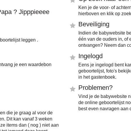
Ken je de voor- of achte
Papa ? Jipppieeee
hierboven en klik op zoe
Beveiliging
Indien de babywebsite be
één van de ouders in, of
boortelijst leggen .
ontvangen? Neem dan con
Ingelogd
t ontvang je een waardebon
Eens je ingelogd bent ka
geboortelijst, foto's bekij
in het gastenboek.
Problemen?
Vind je de babywebsite ni
de online geboortelijst no
best even navragen aan 
en die je graag al voor de
en. Dit kan vanaf 3 weken
ze items dan ( nog ) niet aan
jst tot iemand deze koopt.